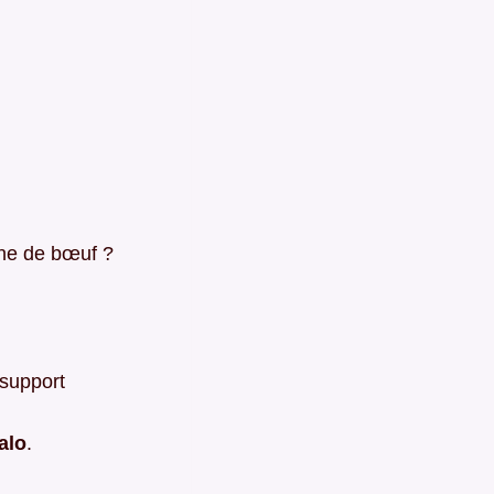
ine de bœuf ?
support
alo
.