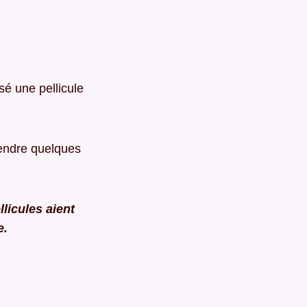
sé une pellicule
prendre quelques
licules aient
e.