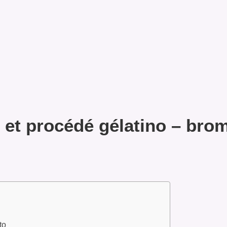
e et procédé gélatino – bro
to