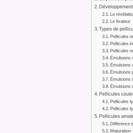
Développement 
Le révélate
Le fixateur
Types de pellic
Pellicules n
Pellicules i
Pellicules n
Émulsions 
Émulsions 
Émulsions 
Émulsions i
Émulsions m
Pellicules coule
Pellicules t
Pellicules ty
Pellicules amate
Différence e
Maturation