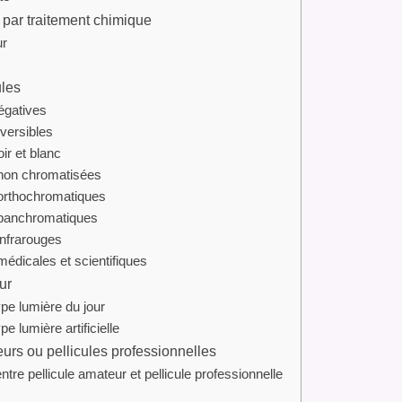
par traitement chimique
ur
ules
égatives
nversibles
oir et blanc
non chromatisées
orthochromatiques
panchromatiques
nfrarouges
édicales et scientifiques
ur
ype lumière du jour
pe lumière artificielle
urs ou pellicules professionnelles
ntre pellicule amateur et pellicule professionnelle