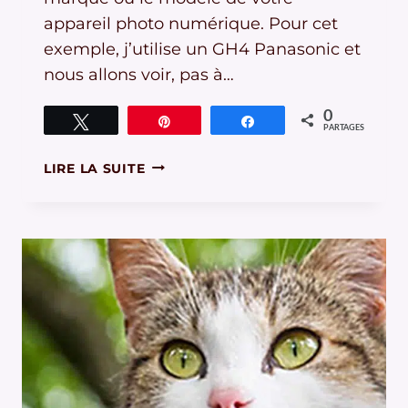
appareil photo numérique. Pour cet
exemple, j’utilise un GH4 Panasonic et
nous allons voir, pas à…
0
Tweetez
Épingle
Partagez
PARTAGES
METTRE
LIRE LA SUITE
À
JOUR
LE
FIRMWARE
GH4,
C’EST
FACILE
(TUTO)
!