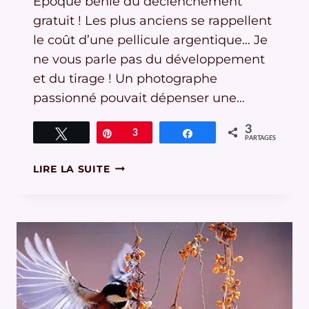
Epoque bénie du déclenchement
gratuit ! Les plus anciens se rappellent
le coût d’une pellicule argentique… Je
ne vous parle pas du développement
et du tirage ! Un photographe
passionné pouvait dépenser une…
3
Tweetez
Épingle
3
Partagez
PARTAGES
UN
LIRE LA SUITE
REGARD
DE
PHOTOGRAPHE
EN
6
EXERCICES
SIMPLES