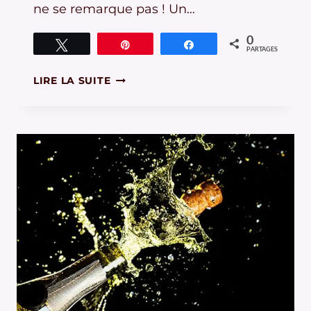
ne se remarque pas ! Un…
0
Tweetez
Épingle
Partagez
PARTAGES
COMMENT
LIRE LA SUITE
UTILISER
UN
FLASH
DE
FAÇON
GÉNIALE
!