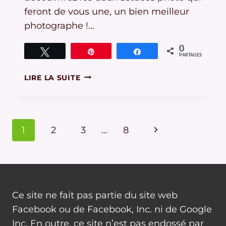
feront de vous une, un bien meilleur
photographe !…
0
Tweetez
Épingle
Partagez
PARTAGES
NOUVEL
LIRE LA SUITE
AN…
2
ASTUCES
POUR
Navigation
Page
1
2
3
…
8
DE
MEILLEURES
de
suivante
PHOTOS
page
!
Ce site ne fait pas partie du site web
Facebook ou de Facebook, Inc. ni de Google
Inc. En outre, ce site n’est pas endossé par