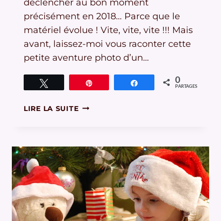
déclencher au bon moment
précisément en 2018… Parce que le
matériel évolue ! Vite, vite, vite !!! Mais
avant, laissez-moi vous raconter cette
petite aventure photo d’un…
0
Tweetez
Épingle
Partagez
PARTAGES
COMMENT
LIRE LA SUITE
DÉCLENCHER
AU
BON
MOMENT