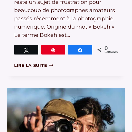
reste un sujet de frustration pour
beaucoup de photographes amateurs
passés récemment à la photographie
numérique. Origine du mot « Bokeh »
Le terme Bokeh est…
0
Tweetez
Épingle
Partagez
PARTAGES
COMMENT
LIRE LA SUITE
CRÉER
FACILEMENT
UN
SUPERBE
BOKEH
EN
4
ÉTAPES
!