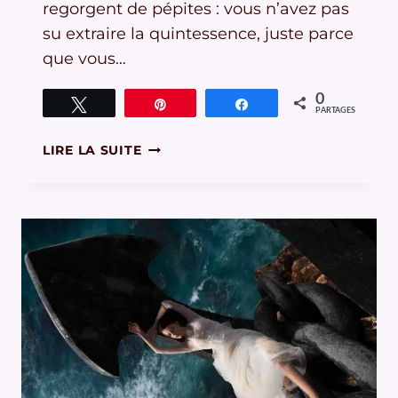
regorgent de pépites : vous n’avez pas
su extraire la quintessence, juste parce
que vous…
0
Tweetez
Épingle
Partagez
PARTAGES
APPRENEZ
LIRE LA SUITE
À
MIEUX
CADRER
UNE
PHOTO