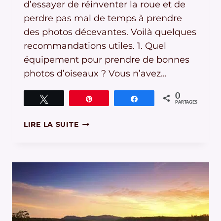
d’essayer de réinventer la roue et de
perdre pas mal de temps à prendre
des photos décevantes. Voilà quelques
recommandations utiles. 1. Quel
équipement pour prendre de bonnes
photos d’oiseaux ? Vous n’avez…
0
Tweetez
Épingle
Partagez
PARTAGES
11
LIRE LA SUITE
ASTUCES
POUR
PRENDRE
DE
BONNES
PHOTOS
D’OISEAUX