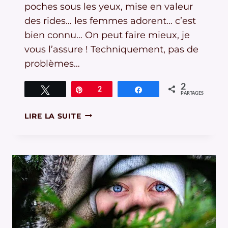
poches sous les yeux, mise en valeur
des rides… les femmes adorent… c’est
bien connu… On peut faire mieux, je
vous l’assure ! Techniquement, pas de
problèmes…
2
Tweetez
Épingle
2
Partagez
PARTAGES
COMMENT
LIRE LA SUITE
FAIRE
DE
BELLES
PHOTOS
DE
PLAGE