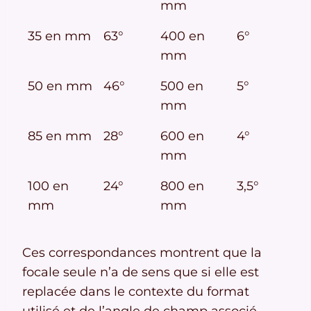
mm
35 en mm
63°
400 en
6°
mm
50 en mm
46°
500 en
5°
mm
85 en mm
28°
600 en
4°
mm
100 en
24°
800 en
3,5°
mm
mm
Ces correspondances montrent que la
focale seule n’a de sens que si elle est
replacée dans le contexte du format
utilisé et de l’angle de champ associé.