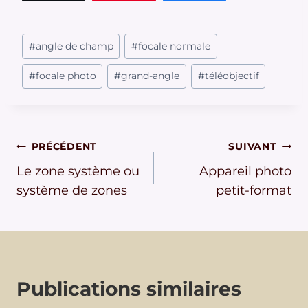
Étiquettes
#
angle de champ
#
focale normale
de
la
#
focale photo
#
grand-angle
#
téléobjectif
publication :
Navigation
PRÉCÉDENT
SUIVANT
Le zone système ou
Appareil photo
de
système de zones
petit-format
l’article
Publications similaires