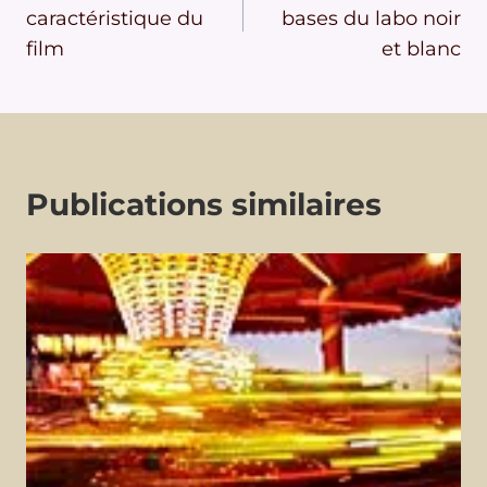
de
caractéristique du
bases du labo noir
l’article
film
et blanc
Publications similaires