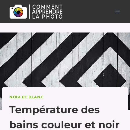
Aller
au
contenu
NOIR ET BLANC
Température des
bains couleur et noir