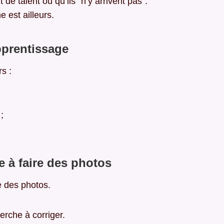
 talent ou qu’ils “n’y arrivent pas”.
 est ailleurs.
pprentissage
s :
;
 à faire des photos
e des photos.
erche à corriger.