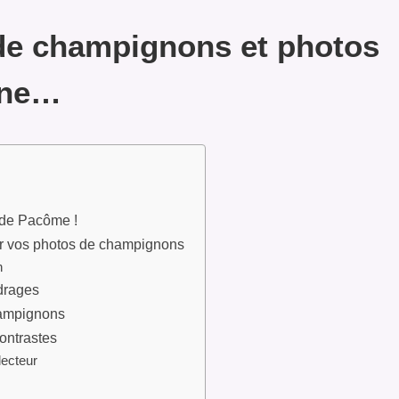
de champignons et photos
mne…
de Pacôme !
 vos photos de champignons
n
drages
hampignons
contrastes
lecteur