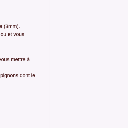
ge (8mm).
lou et vous
 vous mettre à
pignons dont le