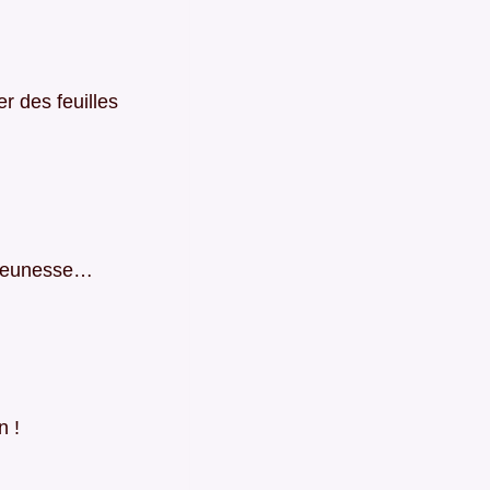
r des feuilles
jeunesse…
n !