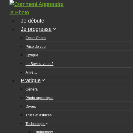
Aller
au
contenu
Je débute
Je progresse
Cours Photo
Prise de vue
Optique
Le Saviez-vous ?
A lire…
Pratique
Général
Photo argentique
Divers
Trucs et astuces
Technologie
Équipement