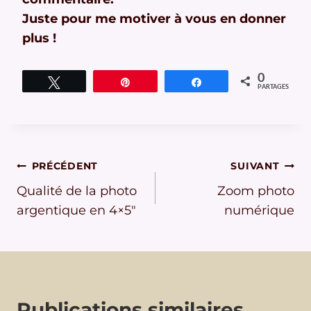
Juste pour me motiver à vous en donner
plus !
0
Tweetez
Épingle
Partagez
PARTAGES
Navigation
PRÉCÉDENT
SUIVANT
Qualité de la photo
Zoom photo
de
argentique en 4×5″
numérique
l’article
Publications similaires