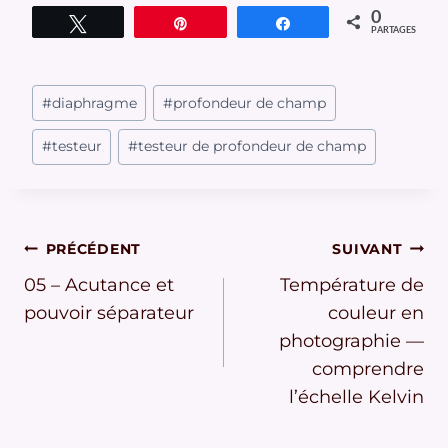
0
Tweetez
Épingle
Partagez
PARTAGES
Étiquettes
#
diaphragme
#
profondeur de champ
de
la
#
testeur
#
testeur de profondeur de champ
publication :
Navigation
PRÉCÉDENT
SUIVANT
05 – Acutance et
Température de
de
pouvoir séparateur
couleur en
l’article
photographie —
comprendre
l’échelle Kelvin