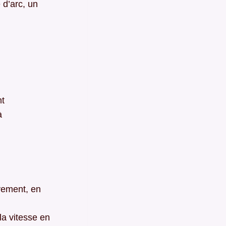
 d’arc, un
nt
à
vement, en
a vitesse en