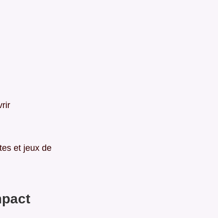
rir
tes et jeux de
mpact