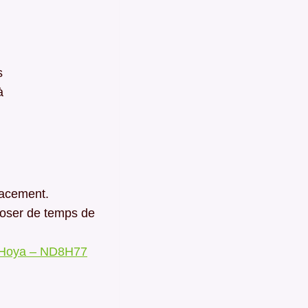
s
à
lacement.
sposer de temps de
Hoya – ND8H77