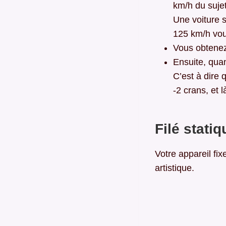
km/h du suje
Une voiture 
125 km/h vou
Vous obtenez 
Ensuite, qua
C’est à dire 
-2 crans, et l
Filé statiq
Votre appareil fix
artistique.