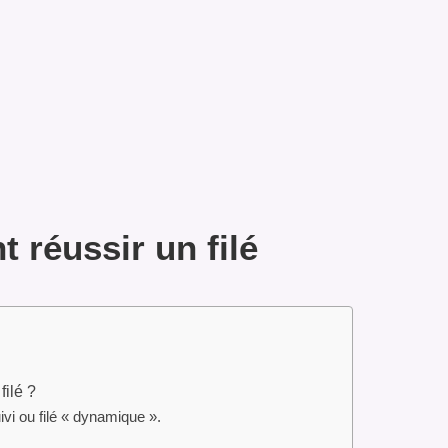
réussir un filé
filé ?
uivi ou filé « dynamique ».