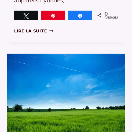
appareils hybrides,…
0
Tweetez
Épingle
Partagez
PARTAGES
DISPARITION
LIRE LA SUITE
DU
REFLEX,
VOUS
AVEZ-
DIT
HAS-
BEEN
?