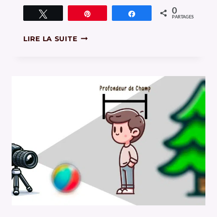
0
Tweetez
Épingle
Partagez
PARTAGES
COMMENT
LIRE LA SUITE
EXPOSER
SANS
CELLULE