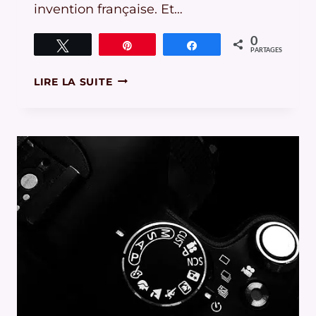
invention française. Et…
0
Tweetez
Épingle
Partagez
PARTAGES
ZOOM
LIRE LA SUITE
ET
DIAPHRAGME