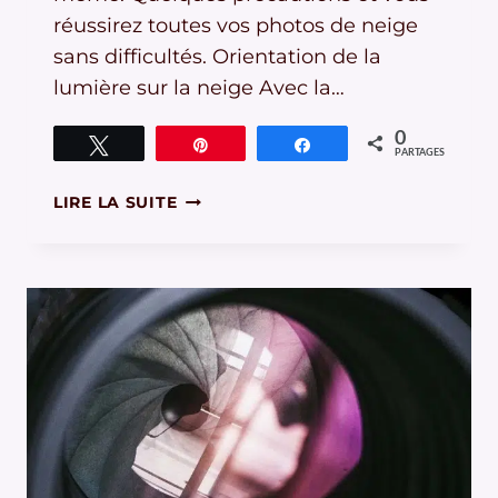
réussirez toutes vos photos de neige
sans difficultés. Orientation de la
lumière sur la neige Avec la…
0
Tweetez
Épingle
Partagez
PARTAGES
COMMENT
LIRE LA SUITE
RÉUSSIR
MES
PHOTOS
DE
NEIGE