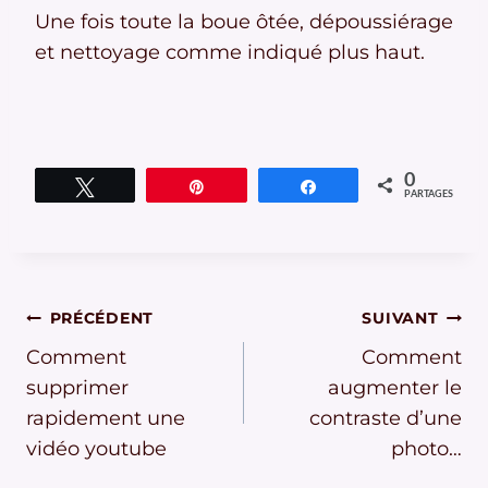
Une fois toute la boue ôtée, dépoussiérage
et nettoyage comme indiqué plus haut.
0
Tweetez
Épingle
Partagez
PARTAGES
Navigation
PRÉCÉDENT
SUIVANT
Comment
Comment
de
supprimer
augmenter le
l’article
rapidement une
contraste d’une
vidéo youtube
photo…