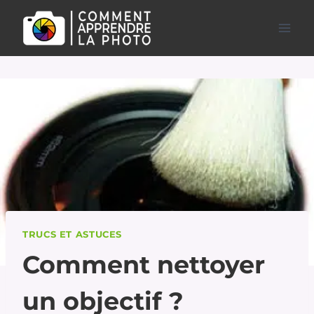
Aller
au
contenu
TRUCS ET ASTUCES
Comment nettoyer
un objectif ?