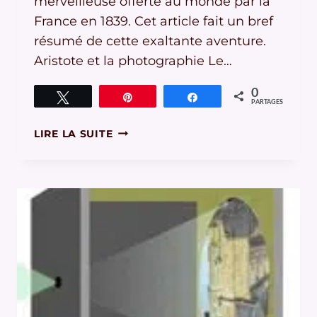
merveilleuse offerte au monde par la
France en 1839. Cet article fait un bref
résumé de cette exaltante aventure.
Aristote et la photographie Le…
0
Tweetez
Épingle
Partagez
PARTAGES
LA
LIRE LA SUITE
PHOTOGRAPHIE,
GRANDE
AVENTURE
DU
XIX