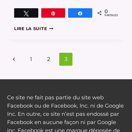
0
Tweetez
Épingle
Partagez
PARTAGES
LES
LIRE LA SUITE
ORIGINES
DE
LA
PHOTOGRAPHIE
Navigation
Page
1
2
3
de
précédente
page
Ce site ne fait pas partie du site web
Facebook ou de Facebook, Inc. ni de Google
Inc. En outre, ce site n’est pas endossé par
Facebook en aucune façon ni par Google
Inc. Facebook est une marque déposée de